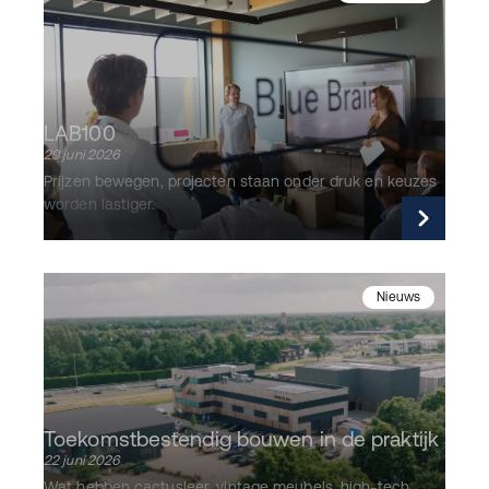
LAB100
29 juni 2026
Prijzen bewegen, projecten staan onder druk en keuzes
worden lastiger.
Lees verder
Nieuws
Toekomstbestendig bouwen in de praktijk
22 juni 2026
Wat hebben cactusleer, vintage meubels, high-tech