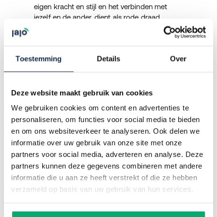
eigen kracht en stijl en het verbinden met
jezelf en de ander, dient als rode draad
binnen het programma. Daarnaast gingen ze
aan de slag met thema’s als Cultuur, HR,
Vind je droombaan bij JAJO!
Innovatie, Marketing en Finance.
Toestemming
Details
Over
Elke dag fluitend naar je werk? Dagelijks jezelf en je
Ze sloten de Leadership Journey feestelijk af.
collega’s uitdagen om voor de hoogste
De deelnemers presenteerde hun reisverslag
klanttevredenheid te gaan? En alle ruimte voor
Deze website maakt gebruik van cookies
aan een geselecteerd publiek van
persoonlijke groei? Dan ben je bij JAJO op de juiste
directieleden en andere relevante gasten.
plek!
We gebruiken cookies om content en advertenties te
Aangevuld met persoonlijke intenties voor de
personaliseren, om functies voor social media te bieden
toekomst: waar gaan ze de komende tijd
SOLLICITEER BIJ JAJO
en om ons websiteverkeer te analyseren. Ook delen we
mee aan de slag?
informatie over uw gebruik van onze site met onze
partners voor social media, adverteren en analyse. Deze
Wij feliciteren Alex, Peter, Rob, Hanneke,
partners kunnen deze gegevens combineren met andere
Sanne, Rik, Jan, Rob, Daan, Francis & Erik met
informatie die u aan ze heeft verstrekt of die ze hebben
het afronden van dit opleidingstraject.
verzameld op basis van uw gebruik van hun services.