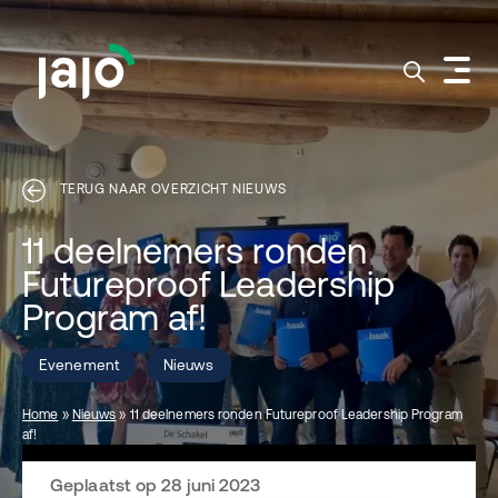
TERUG NAAR OVERZICHT NIEUWS
11 deelnemers ronden
Futureproof Leadership
Program af!
Evenement
Nieuws
Home
»
Nieuws
»
11 deelnemers ronden Futureproof Leadership Program
af!
Geplaatst op 28 juni 2023