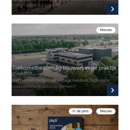
Design Week in Eindhoven.
Lees verder
Nieuws
Toekomstbestendig bouwen in de praktijk
22 juni 2026
Wat hebben cactusleer, vintage meubels, high-tech
installaties en houtbouw gemeen?
Lees verder
In de pers
Nieuws