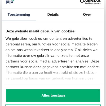
renoveren, verbouwen, verduurzamen en
Vind je droombaan bij JAJO!
transformeren bestaand vastgoed in
Nederland. Onze landelijke dekking maakt dat
Toestemming
Details
Over
Elke dag fluitend naar je werk? Dagelijks jezelf en je
wij klanten korte responsetijden kunnen
collega’s uitdagen om voor de hoogste
bieden. We creëren plekken waar mensen
klanttevredenheid te gaan? En alle ruimte voor
zich thuis voelen, veilig kunnen groeien en
Deze website maakt gebruik van cookies
persoonlijke groei? Dan ben je bij JAJO op de juiste
optimaal kunnen presteren. Heldere en
plek!
We gebruiken cookies om content en advertenties te
positieve communicatie met onze klanten
personaliseren, om functies voor social media te bieden
staat hierbij voorop, want wij zijn te gast in
SOLLICITEER BIJ JAJO
en om ons websiteverkeer te analyseren. Ook delen we
hun leef- of werkomgeving,”
aldus Guido
informatie over uw gebruik van onze site met onze
Beijer.
partners voor social media, adverteren en analyse. Deze
Over OnderhoudPlus
partners kunnen deze gegevens combineren met andere
informatie die u aan ze heeft verstrekt of die ze hebben
verzameld op basis van uw gebruik van hun services.
OnderhoudPlus
heeft vestigingen in Venlo,
Son en Breugel, Landgraaf, Nieuwkuijk,
Hengelo, Hardenberg, Barendrecht en
Vlaardingen. De organisatie werkt voor
Alles toestaan
opdrachtgevers zoals woningcorporaties,
gemeenten, onderwijsinstellingen,