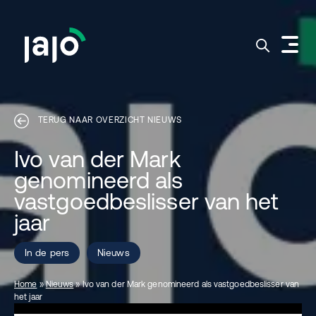
TERUG NAAR OVERZICHT NIEUWS
Ivo van der Mark
genomineerd als
vastgoedbeslisser van het
jaar
In de pers
Nieuws
Home
»
Nieuws
»
Ivo van der Mark genomineerd als vastgoedbeslisser van
het jaar