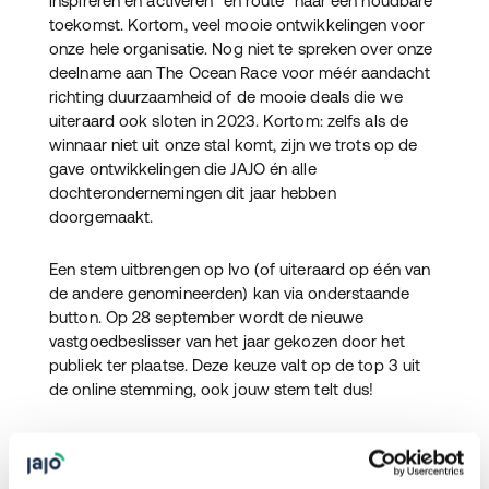
inspireren en activeren “en route” naar een houdbare
toekomst. Kortom, veel mooie ontwikkelingen voor
onze hele organisatie. Nog niet te spreken over onze
deelname aan The Ocean Race voor méér aandacht
richting duurzaamheid of de mooie deals die we
uiteraard ook sloten in 2023. Kortom: zelfs als de
winnaar niet uit onze stal komt, zijn we trots op de
gave ontwikkelingen die JAJO én alle
dochterondernemingen dit jaar hebben
doorgemaakt.
Een stem uitbrengen op Ivo (of uiteraard op één van
de andere genomineerden) kan via onderstaande
button. Op 28 september wordt de nieuwe
vastgoedbeslisser van het jaar gekozen door het
publiek ter plaatse. Deze keuze valt op de top 3 uit
de online stemming, ook jouw stem telt dus!
STEM HIER!
Vind je droombaan bij JAJO!