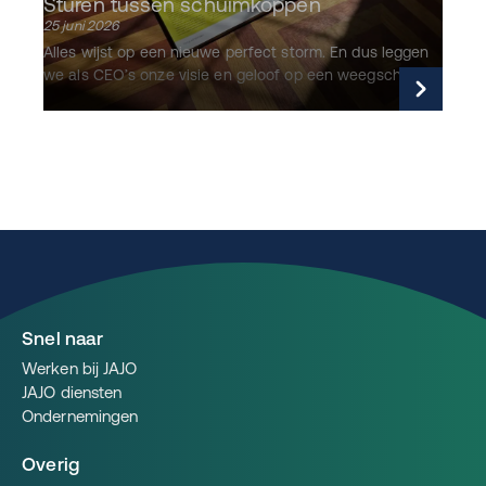
Sturen tussen schuimkoppen
25 juni 2026
Alles wijst op een nieuwe perfect storm. En dus leggen
we als CEO’s onze visie en geloof op een weegschaal.
Lees verder
Snel naar
Werken bij JAJO
JAJO diensten
Ondernemingen
Overig