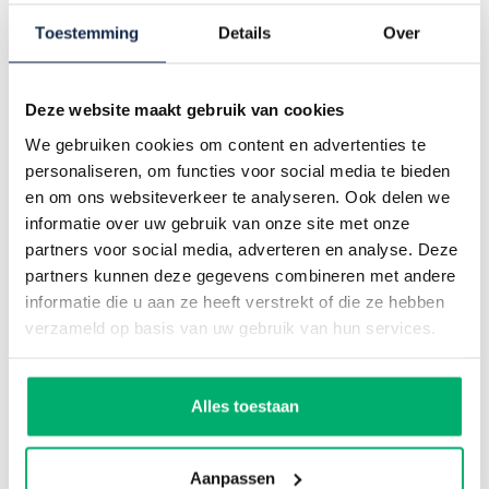
Toestemming
Details
Over
Elke dag fluitend naar je werk? Dagelijks jezelf en je
collega’s uitdagen om voor de hoogste
klanttevredenheid te gaan? En alle ruimte voor
Deze website maakt gebruik van cookies
persoonlijke groei? Dan ben je bij JAJO op de juiste
Populaire berichten
plek!
We gebruiken cookies om content en advertenties te
personaliseren, om functies voor social media te bieden
SOLLICITEER BIJ JAJO
en om ons websiteverkeer te analyseren. Ook delen we
informatie over uw gebruik van onze site met onze
Nieuws
partners voor social media, adverteren en analyse. Deze
partners kunnen deze gegevens combineren met andere
informatie die u aan ze heeft verstrekt of die ze hebben
verzameld op basis van uw gebruik van hun services.
BLOK op Dutch Design Week 2026
09 juli 2026
Alles toestaan
Vanaf oktober 2026 is BLOK te bezoeken tijdens Dutch
Design Week in Eindhoven.
Aanpassen