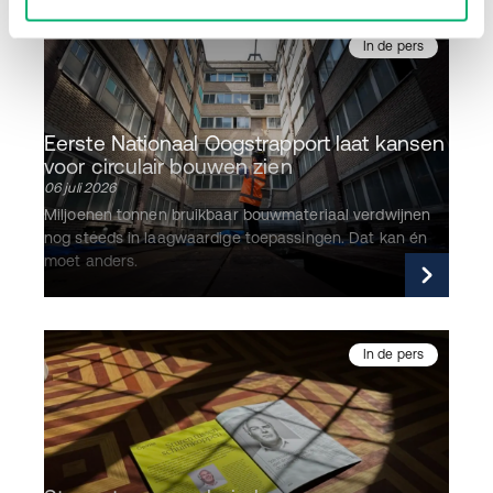
Lees verder
In de pers
Eerste Nationaal Oogstrapport laat kansen
voor circulair bouwen zien
06 juli 2026
Miljoenen tonnen bruikbaar bouwmateriaal verdwijnen
nog steeds in laagwaardige toepassingen. Dat kan én
moet anders.
Lees verder
In de pers